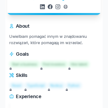
About
Uwielbiam pomagać innym w znajdowaniu
rozwiązań, które pomagają im wzrastać.
Goals
Start a business
Find investors
Hire talent
Skills
React
TypeScript
Node.js
Python
Experience