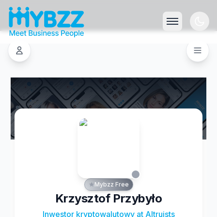
Mybzz Free
Krzysztof Przybyło
Inwestor kryptowalutowy at Altruists