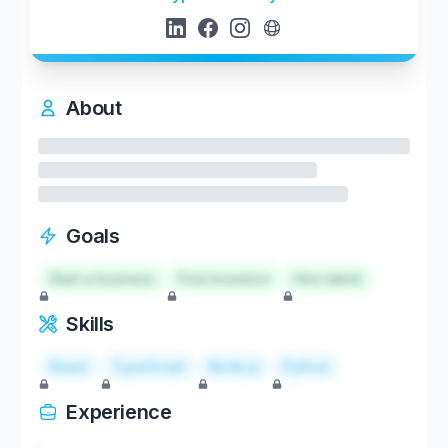
About
Goals
Start a business
Find investors
Hire talent
Skills
React
TypeScript
Node.js
Python
Experience