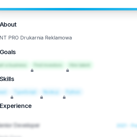
About
NT PRO Drukarnia Reklamowa
Goals
art a business
Find investors
Hire talent
Skills
act
TypeScript
Node.js
Python
Experience
enior Developer
2021 - Pr