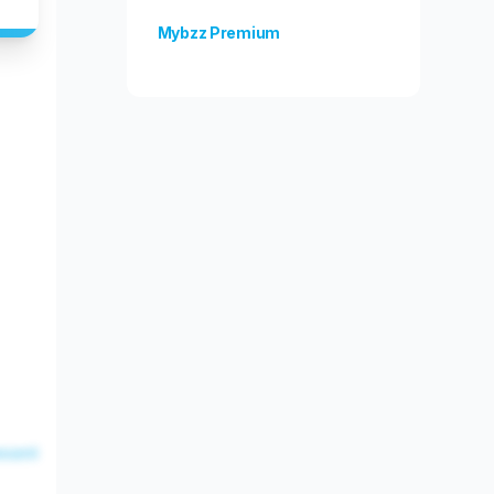
Mybzz Premium
Unlock more features!
esent