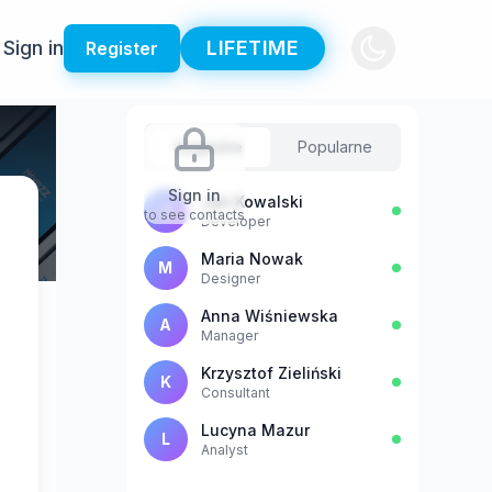
Sign in
LIFETIME
Register
Sugestie
Popularne
Sign in
Jan Kowalski
J
to see contacts
Developer
Maria Nowak
M
Designer
Anna Wiśniewska
A
Manager
Krzysztof Zieliński
K
Consultant
Lucyna Mazur
L
Analyst