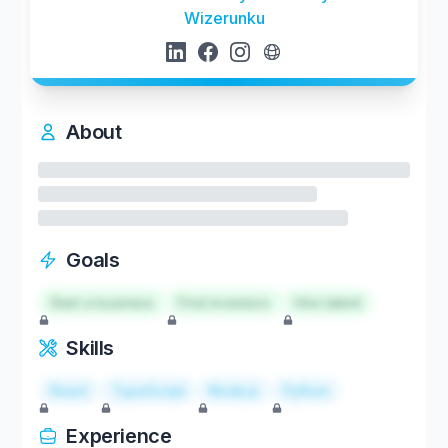
Wizerunku
About
Goals
Start a business
Find investors
Hire talent
Skills
React
TypeScript
Node.js
Python
Experience