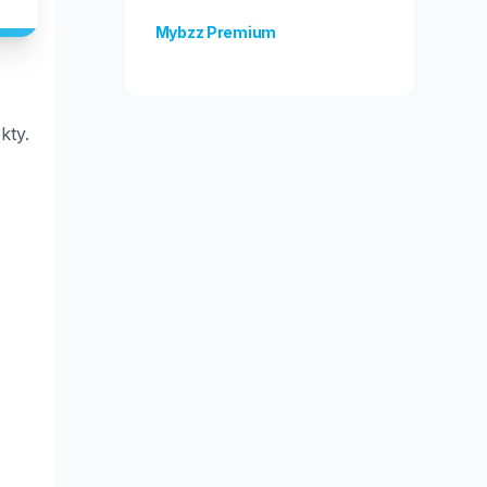
Mybzz Premium
Unlock more features!
kty.