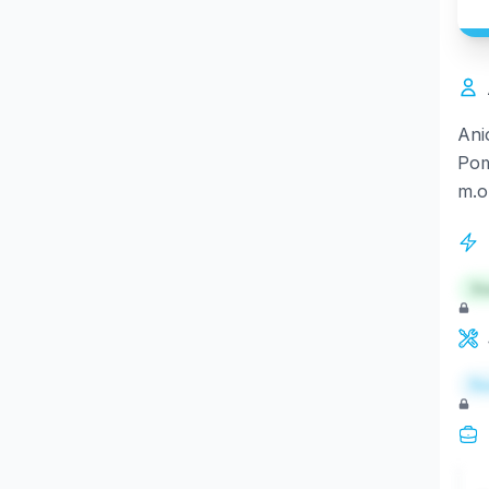
Ani
Pom
m.o
St
Re