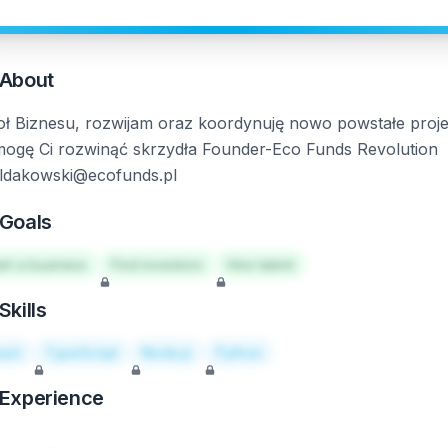
About
oł Biznesu, rozwijam oraz koordynuję nowo powstałe proje
ogę Ci rozwinąć skrzydła Founder-Eco Funds Revolution
ldakowski@ecofunds.pl
Goals
art a business
Find investors
Hire talent
Skills
act
TypeScript
Node.js
Python
Experience