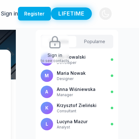
Sign in
LIFETIME
Register
Sugestie
Popularne
Sign in
Jan Kowalski
J
to see contacts
Developer
Maria Nowak
M
Designer
Anna Wiśniewska
A
Manager
Krzysztof Zieliński
K
Consultant
Lucyna Mazur
L
Analyst