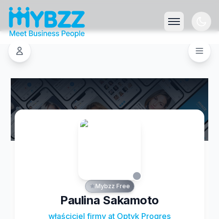
Mybzz Free
Paulina Sakamoto
właściciel firmy at Optyk Progres