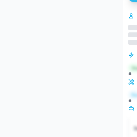
St
Re
S