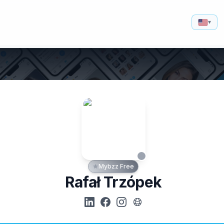
▾
Mybzz Free
Rafał Trzópek