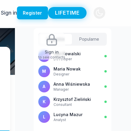
Sign in
LIFETIME
Register
Sugestie
Popularne
Sign in
Jan Kowalski
J
to see contacts
Developer
Maria Nowak
M
Designer
Anna Wiśniewska
A
Manager
Krzysztof Zieliński
K
Consultant
Lucyna Mazur
L
Analyst