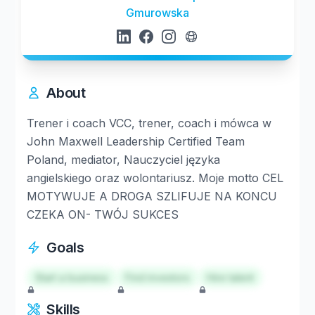
Gmurowska
About
️️️️️Trener i coach VCC, trener, coach i mówca w
John Maxwell Leadership Certified Team
Poland, mediator, Nauczyciel języka
angielskiego oraz wolontariusz. Moje motto CEL
MOTYWUJE A DROGA SZLIFUJE NA KONCU
CZEKA ON- TWÓJ SUKCES
Goals
Start a business
Find investors
Hire talent
Skills