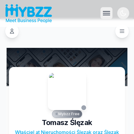
Mybzz Free
Tomasz Ślęzak
Właściel at Nieruchomości Ślęzak oraz Ślęzak