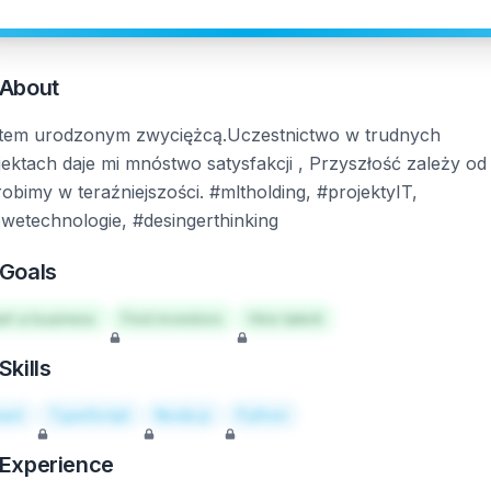
About
tem urodzonym zwyciężcą.Uczestnictwo w trudnych
jektach daje mi mnóstwo satysfakcji , Przyszłość zależy od
robimy w teraźniejszości. #mltholding, #projektyIT,
wetechnologie, #desingerthinking
Goals
art a business
Find investors
Hire talent
Skills
act
TypeScript
Node.js
Python
Experience