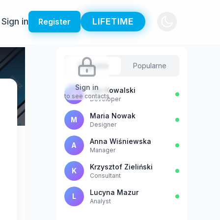
Sign in
LIFETIME
Register
Sugestie
Popularne
Sign in
Jan Kowalski
J
to see contacts
Developer
Maria Nowak
M
Designer
Anna Wiśniewska
A
Manager
Krzysztof Zieliński
K
Consultant
Lucyna Mazur
L
Analyst