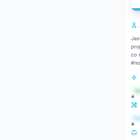
Jes
pro
co 
#no
St
Re