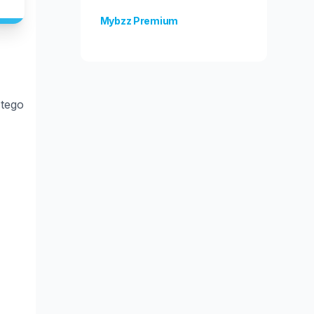
Mybzz Premium
Unlock more features!
 tego