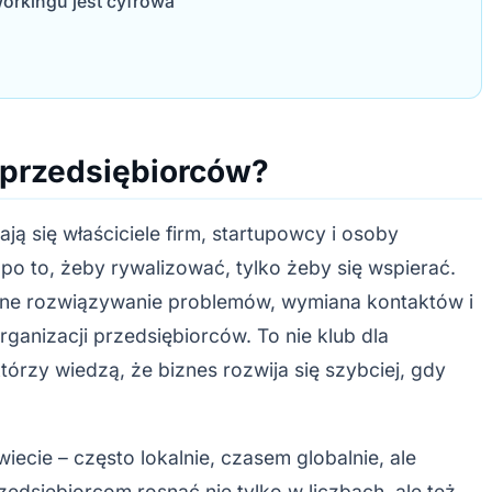
rkingu jest cyfrowa
 przedsiębiorców?
ją się właściciele firm, startupowcy i osoby
po to, żeby rywalizować, tylko żeby się wspierać.
ólne rozwiązywanie problemów, wymiana kontaktów i
rganizacji przedsiębiorców. To nie klub dla
tórzy wiedzą, że biznes rozwija się szybciej, gdy
wiecie – często lokalnie, czasem globalnie, ale
dsiębiorcom rosnąć nie tylko w liczbach, ale też