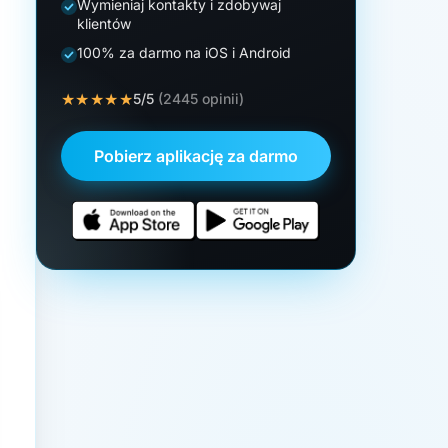
Wymieniaj kontakty i zdobywaj
klientów
100% za darmo na iOS i Android
★★★★★
5/5
(2445 opinii)
Pobierz aplikację za darmo