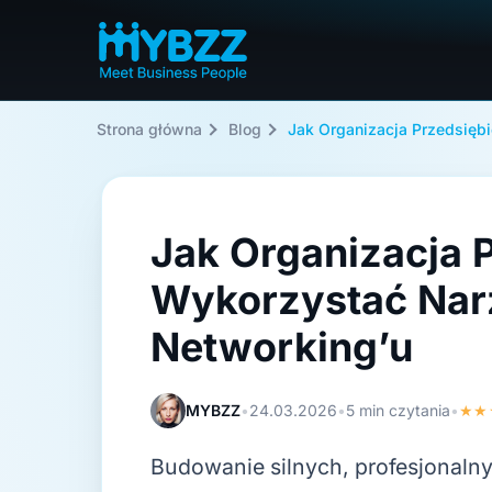
Strona główna
Blog
Jak Organizacja Przedsięb
Jak Organizacja 
Wykorzystać Nar
Networking’u
MYBZZ
•
24.03.2026
•
5 min czytania
•
★★
Budowanie silnych, profesjonaln