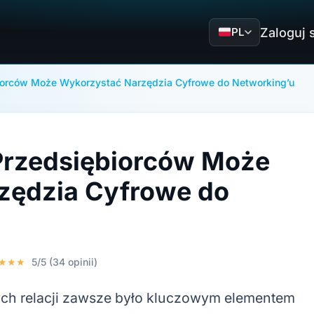
Zaloguj 
PL
iorców Może Wykorzystać Narzędzia Cyfrowe do Networking’u
Przedsiębiorców Może
zędzia Cyfrowe do
★★★
5/5 (34 opinii)
ych relacji zawsze było kluczowym elementem