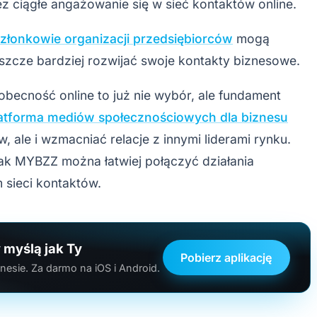
 ciągłe angażowanie się w sieć kontaktów online.
złonkowie organizacji przedsiębiorców
mogą
jeszcze bardziej rozwijać swoje kontakty biznesowe.
becność online to już nie wybór, ale fundament
atforma mediów społecznościowych dla biznesu
, ale i wzmacniać relacje z innymi liderami rynku.
i jak MYBZZ można łatwiej połączyć działania
sieci kontaktów.
 myślą jak Ty
Pobierz aplikację
esie. Za darmo na iOS i Android.