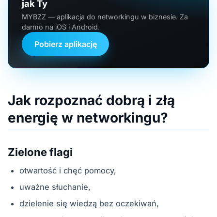
jak Ty
MYBZZ — aplikacja do networkingu w biznesie. Za
darmo na iOS i Android.
Pobierz aplikację
Jak rozpoznać dobrą i złą
energię w networkingu?
Zielone flagi
otwartość i chęć pomocy,
uważne słuchanie,
dzielenie się wiedzą bez oczekiwań,