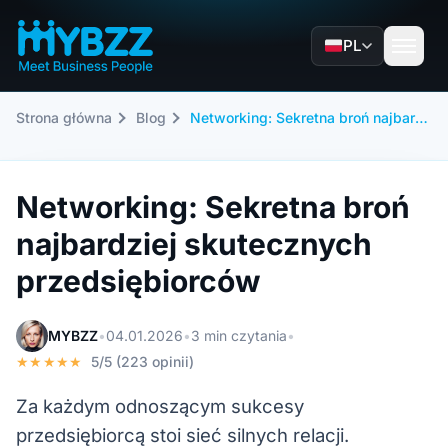
PL
Strona główna
Blog
Networking: Sekretna broń najbardziej skutecznych przedsiębiorców
Networking: Sekretna broń
najbardziej skutecznych
przedsiębiorców
MYBZZ
•
04.01.2026
•
3 min czytania
•
★★★★★
5/5 (223 opinii)
Za każdym odnoszącym sukcesy
przedsiębiorcą stoi sieć silnych relacji.