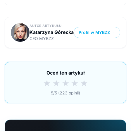
AUTOR ARTYKUŁU
Katarzyna Górecka
Profil w MYBZZ →
CEO MYBZZ
Oceń ten artykuł
★
★
★
★
★
5/5 (223 opinii)