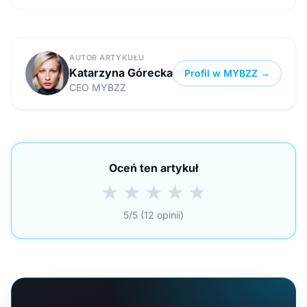
AUTOR ARTYKUŁU
Katarzyna Górecka
Profil w MYBZZ →
CEO MYBZZ
Oceń ten artykuł
★
★
★
★
★
5/5 (12 opinii)