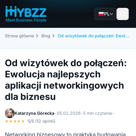
PL
Strona główna
Blog
Od wizytówek do połączeń: Ewolucja najlepszych aplikacji networkingowych dla biznesu
Od wizytówek do połączeń:
Ewolucja najlepszych
aplikacji networkingowych
dla biznesu
Katarzyna Górecka
•
05.02.2026
•
5 min czytania
•
★★★★★
5/5 (12 opinii)
Networking biznesowy to praktyka budowania