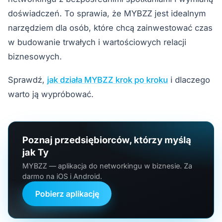
doświadczeń. To sprawia, że MYBZZ jest idealnym
narzędziem dla osób, które chcą zainwestować czas
w budowanie trwałych i wartościowych relacji
biznesowych.
Sprawdź,
jak działa MYBZZ krok po kroku
i dlaczego
warto ją wypróbować.
Poznaj przedsiębiorców, którzy myślą
jak Ty
MYBZZ — aplikacja do networkingu w biznesie. Za
darmo na iOS i Android.
Pobierz aplikację