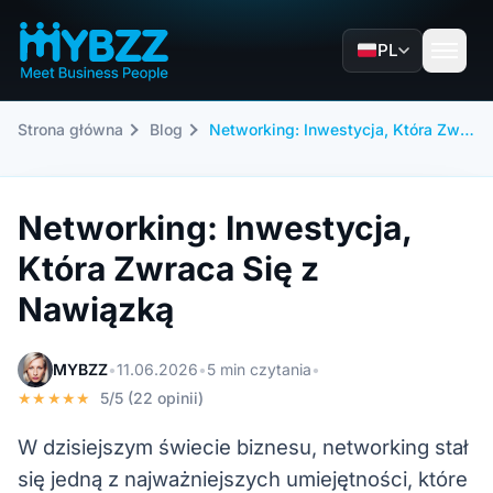
PL
Strona główna
Blog
Networking: Inwestycja, Która Zwraca Się z Nawiązką
Networking: Inwestycja,
Która Zwraca Się z
Nawiązką
MYBZZ
•
11.06.2026
•
5 min czytania
•
★★★★★
5/5 (22 opinii)
W dzisiejszym świecie biznesu, networking stał
się jedną z najważniejszych umiejętności, które