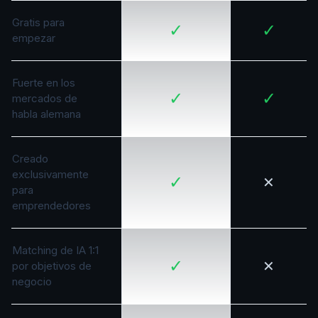
Gratis para
✓
✓
empezar
Fuerte en los
✓
✓
mercados de
habla alemana
Creado
exclusivamente
✓
✕
para
emprendedores
Matching de IA 1:1
✓
✕
por objetivos de
negocio