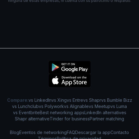
ninguna de estas empresas, ni cuenta con su patrocinio o respaldo.
Compare:
vs LinkedIn
vs Xing
vs Entre
vs Shapr
vs Bumble Bizz
vs Lunchclub
vs Polywork
vs Alignable
vs Meetup
vs Luma
vs Eventbrite
Best networking apps
LinkedIn alternatives
Shapr alternative
Tinder for business
Partner matching
Blog
Eventos de networking
FAQ
Descargar la app
Contacto
Términos
Política de privacidad