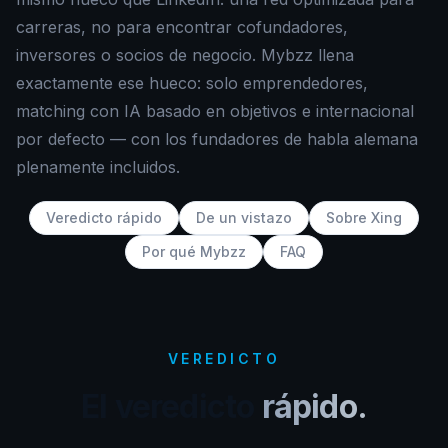
carreras, no para encontrar cofundadores,
inversores o socios de negocio. Mybzz llena
exactamente ese hueco: solo emprendedores,
matching con IA basado en objetivos e internacional
por defecto — con los fundadores de habla alemana
plenamente incluidos.
Veredicto rápido
De un vistazo
Sobre Xing
Por qué Mybzz
FAQ
VEREDICTO
El veredicto
rápido.