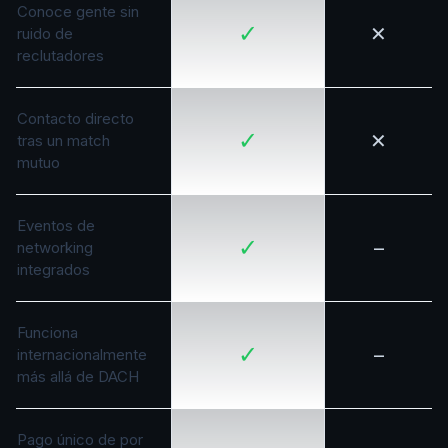
Conoce gente sin
✓
✕
ruido de
reclutadores
Contacto directo
✓
✕
tras un match
mutuo
Eventos de
✓
–
networking
integrados
Funciona
✓
–
internacionalmente
más allá de DACH
Pago único de por