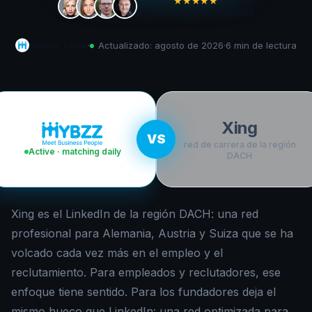
★★★★★
5,300+
emprendedores
Mybzz Team
·
Actualizado:
agosto de 2026
·
6 min
de lectura
Xing
VS
red de carrera de la región
Active · matching daily
DACH
Xing es el LinkedIn de la región DACH: una red
profesional para Alemania, Austria y Suiza que se ha
volcado cada vez más en el empleo y el
reclutamiento. Para empleados y reclutadores, ese
enfoque tiene sentido. Para los fundadores deja el
mismo hueco que LinkedIn: una red optimizada para