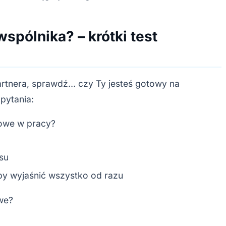
spólnika? – krótki test
artnera, sprawdź… czy Ty jesteś gotowy na
pytania:
towe w pracy?
su
 by wyjaśnić wszystko od razu
we?