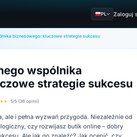
Zaloguj 
PL
ólnika biznesowego: kluczowe strategie sukcesu
lnego wspólnika
czowe strategie sukcesu
★★
5/5 (36 opinii)
a, ale i pełna wyzwań przygoda. Niezależnie od
logiczny, czy rozwijasz butik online – dobry
cesu. Ale jak go znaleźć? Jak ocenić, czy