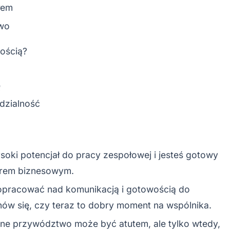
łem
owo
nością?
ę
dzialność
oki potencjał do pracy zespołowej i jesteś gotowy
erem biznesowym.
pracować nad komunikacją i gotowością do
anów się, czy teraz to dobry moment na wspólnika.
lne przywództwo może być atutem, ale tylko wtedy,