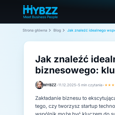
Strona główna
Blog
Jak znaleźć idealnego wsp
Jak znaleźć idea
biznesowego: klu
MYBZZ
•
11.12.2025
•
5 min czytania
•
★★★
Zakładanie biznesu to ekscytując
tego, czy tworzysz startup techno
wspólnik może być kluczem do suk