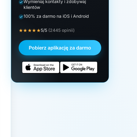
Wymieniaj kontakty i zdobywaj
klientów
100% za darmo na iOS i Android
★★★★★
5/5
(2445 opinii)
Pobierz aplikację za darmo