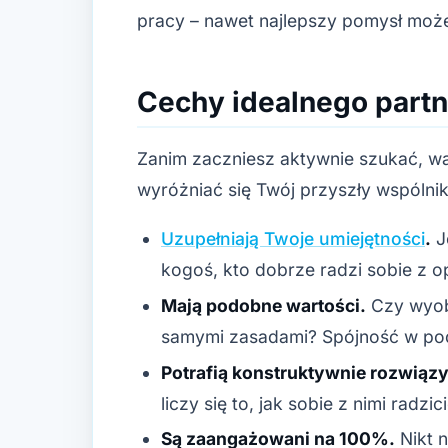
pracy – nawet najlepszy pomysł może
Cechy idealnego part
Zanim zaczniesz aktywnie szukać, wa
wyróżniać się Twój przyszły wspólnik
Uzupełniają Twoje umiejętności
.
J
kogoś, kto dobrze radzi sobie z op
Mają podobne wartości.
Czy wyobr
samymi zasadami? Spójność w podej
Potrafią konstruktywnie rozwiązy
liczy się to, jak sobie z nimi radzici
Są zaangażowani na 100%.
Nikt n