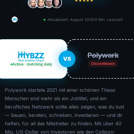
★★★★★
5,300+
Unternehmer
Mybzz Team
·
Aktualisiert:
August 2026
·
6 Min.
Lesezeit
Polywork
VS
Discontinued
Active · matching daily
Polywork startete 2021 mit einer schönen These:
Menschen sind mehr als ein Jobtitel, und ein
berufliches Netzwerk sollte alles zeigen, was du tust
— bauen, beraten, schreiben, investieren — und dir
helfen, für all das Mitstreiter zu finden. Mit über 40
Mio. US-Dollar von Investoren wie den Collison-