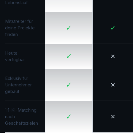
Lebenslauf
Mitstreiter für
✓
✓
deine Projekte
finden
Heute
✓
✕
verfügbar
Exklusiv für
✓
✕
Unternehmer
gebaut
1:1-KI-Matching
✓
✕
nach
Geschäftszielen