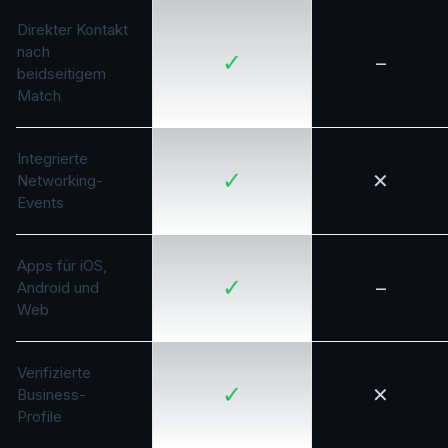
Direkter Kontakt
nach
✓
–
beidseitigem
Match
Integrierte
✓
✕
Networking-
Events
Apps für iOS,
✓
–
Android und
Web
Verifizierte
✓
✕
Business-
Profile