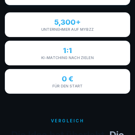
5,300+
UNTERNEHMER AUF MYBZZ
1:1
KI-MATCHING NACH ZIELEN
0 €
FÜR DEN START
VERGLEICH