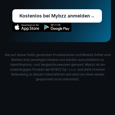
Kostenlos bei Mybzz anmelden
→
Alle auf dieser Seite genannten Produktnamen und Marken Dritter sind
Marken ihrer jeweiligen Inhaber und werden ausschließlich zu
Identifikations- und Vergleichszwecken genannt. Mybzz ist ein
unabhängiges Produkt der MYBZZ Sp. z o.o. und steht in keiner
Verbindung zu diesen Unternehmen und wird von ihnen weder
gesponsert noch unterstützt.