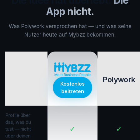
Die Idee hat überlebt.
Die
App nicht.
Was Polywork versprochen hat — und was seine
Nutzer heute auf Mybzz bekommen.
Polywork
Kostenlos
beitreten
Profile über
das, was du
✓
✓
tust — nicht
über deinen