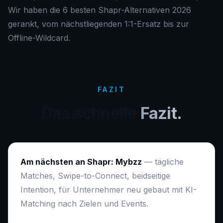
Wir haben die 6 besten Shapr-Alternativen 2026
gerankt, vom nächstliegenden 1:1-Ersatz bis zur
Offline-Wildcard.
FAZIT
Das schnelle
Fazit.
Am nächsten an Shapr: Mybzz
— tägliche
Matches, Swipe-to-Connect, beidseitige
Intention, für Unternehmer neu gebaut mit KI-
Matching nach Zielen und Events.