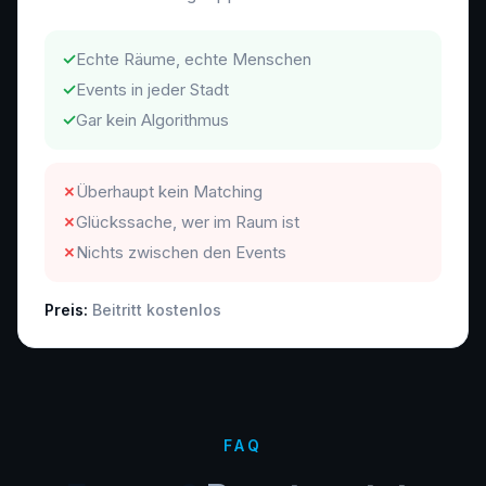
✓
Echte Räume, echte Menschen
✓
Events in jeder Stadt
✓
Gar kein Algorithmus
✗
Überhaupt kein Matching
✗
Glückssache, wer im Raum ist
✗
Nichts zwischen den Events
Preis:
Beitritt kostenlos
FAQ