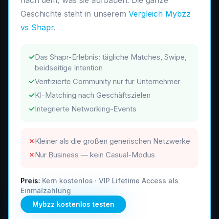
nach dem, was sie aufbauen. Die ganze
Geschichte steht in unserem
Vergleich Mybzz
vs Shapr
.
✓
Das Shapr-Erlebnis: tägliche Matches, Swipe,
beidseitige Intention
✓
Verifizierte Community nur für Unternehmer
✓
KI-Matching nach Geschäftszielen
✓
Integrierte Networking-Events
✗
Kleiner als die großen generischen Netzwerke
✗
Nur Business — kein Casual-Modus
Preis:
Kern kostenlos · VIP Lifetime Access als
Einmalzahlung
Mybzz kostenlos testen