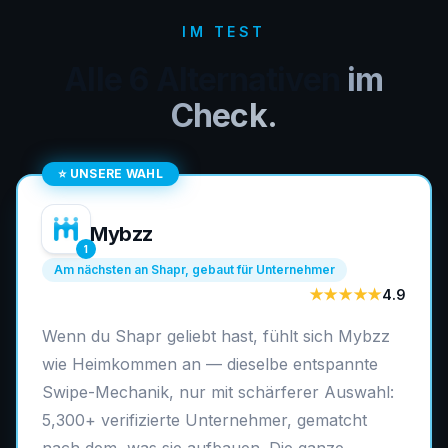
IM TEST
Alle 6 Alternativen
im
Check.
⭐
UNSERE WAHL
Mybzz
1
Am nächsten an Shapr, gebaut für Unternehmer
★★★★★
4.9
Wenn du Shapr geliebt hast, fühlt sich Mybzz
wie Heimkommen an — dieselbe entspannte
Swipe-Mechanik, nur mit schärferer Auswahl:
5,300+ verifizierte Unternehmer, gematcht