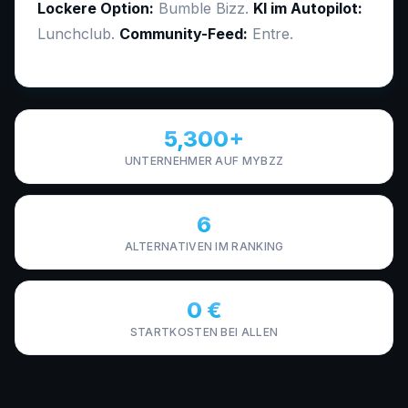
Lockere Option:
Bumble Bizz.
KI im Autopilot:
Lunchclub.
Community-Feed:
Entre.
5,300+
UNTERNEHMER AUF MYBZZ
6
ALTERNATIVEN IM RANKING
0 €
STARTKOSTEN BEI ALLEN