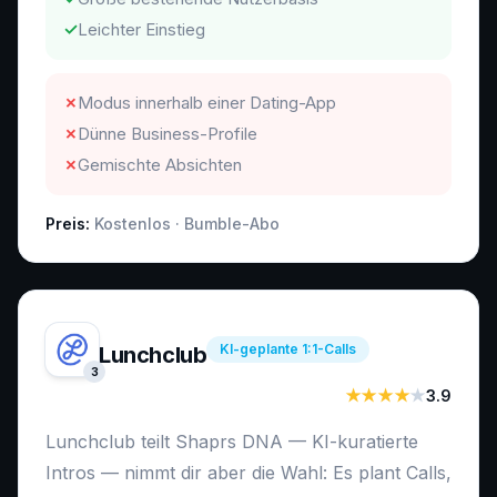
✓
Leichter Einstieg
✗
Modus innerhalb einer Dating-App
✗
Dünne Business-Profile
✗
Gemischte Absichten
Preis:
Kostenlos · Bumble-Abo
KI-geplante 1:1-Calls
Lunchclub
3
★★★★
★
3.9
Lunchclub teilt Shaprs DNA — KI-kuratierte
Intros — nimmt dir aber die Wahl: Es plant Calls,