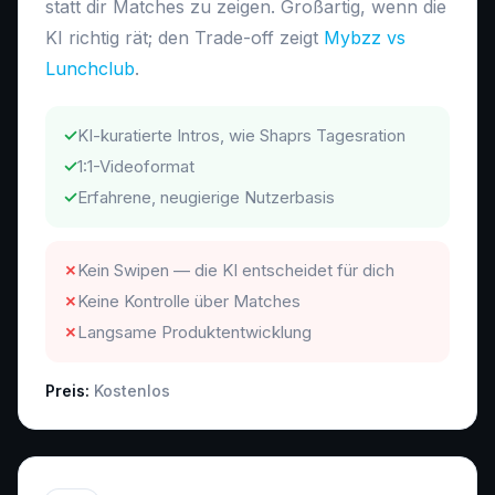
statt dir Matches zu zeigen. Großartig, wenn die
KI richtig rät; den Trade-off zeigt
Mybzz vs
Lunchclub
.
✓
KI-kuratierte Intros, wie Shaprs Tagesration
✓
1:1-Videoformat
✓
Erfahrene, neugierige Nutzerbasis
✗
Kein Swipen — die KI entscheidet für dich
✗
Keine Kontrolle über Matches
✗
Langsame Produktentwicklung
Preis:
Kostenlos