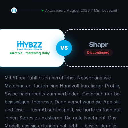
Mybzz Team
·
Aktualisiert:
August 2026
·
7 Min.
Lesezeit
Shapr
VS
Discontinued
Active · matching daily
Mit Shapr fühlte sich berufliches Networking wie
Matching an: täglich eine Handvoll kuratierter Profile,
Swipe nach rechts zum Verbinden, Gespräch nur bei
beidseitigem Interesse. Dann verschwand die App still
und leise — kein Abschiedspost, sie hörte einfach auf,
in den Stores zu existieren. Die gute Nachricht: Das
Modell, das sie erfunden hat, lebt — besser denn je.