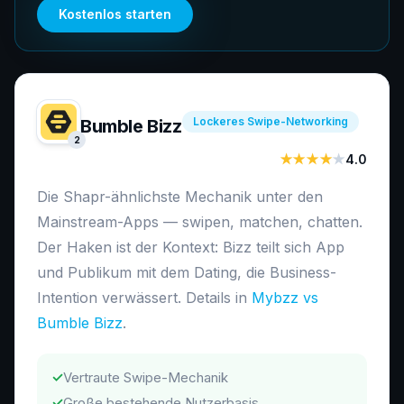
Kostenlos starten
Lockeres Swipe-Networking
Bumble Bizz
2
★★★★
★
4.0
Die Shapr-ähnlichste Mechanik unter den
Mainstream-Apps — swipen, matchen, chatten.
Der Haken ist der Kontext: Bizz teilt sich App
und Publikum mit dem Dating, die Business-
Intention verwässert. Details in
Mybzz vs
Bumble Bizz
.
✓
Vertraute Swipe-Mechanik
✓
Große bestehende Nutzerbasis