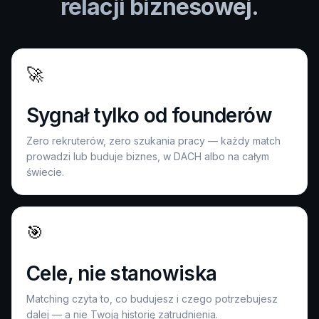
relacji biznesowej.
🚀
Sygnał tylko od founderów
Zero rekruterów, zero szukania pracy — każdy match
prowadzi lub buduje biznes, w DACH albo na całym
świecie.
🎯
Cele, nie stanowiska
Matching czyta to, co budujesz i czego potrzebujesz
dalej — a nie Twoją historię zatrudnienia.