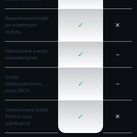
Bezpośredni kontakt
✓
✕
po wzajemnym
matchu
Wbudowane eventy
✓
–
networkingowe
Działa
✓
–
międzynarodowo,
poza DACH
Jednorazowa opłata
✓
✕
lifetime (bez
subskrypcji)