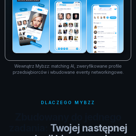
Wewnątrz Mybzz: matching AI, zweryfikowane profile
przedsiębiorców i wbudowane eventy networkingowe.
DLACZEGO MYBZZ
Zbudowany do jednego
zadania:
Twojej następnej