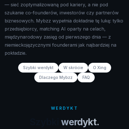
— sieć zoptymalizowaną pod kariery, a nie pod
szukanie co-founderów, inwestorów czy partnerów
biznesowych. Mybzz wypełnia dokładnie tę lukę: tylko
przedsiębiorcy, matching AI oparty na celach,
międzynarodowy zasięg od pierwszego dnia — z
niemieckojęzycznymi founderami jak najbardziej na
pokładzie.
Szybki werdykt
W skrócie
O Xing
Dlaczego Mybzz
FAQ
WERDYKT
Szybki
werdykt.