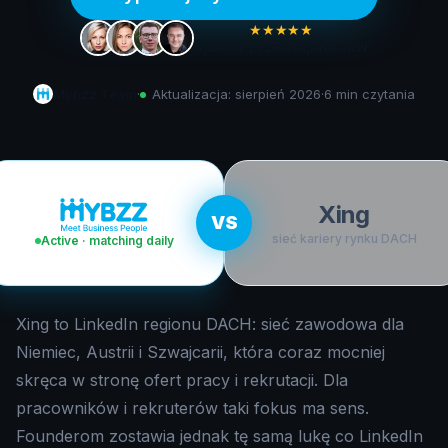
★★★★★
5,300+
przedsiębiorców
Mybzz Team
·
Aktualizacja:
sierpień 2026
·
6 min
czytania
Xing
VS
sieć kariery rynku DACH
Active · matching daily
Xing to LinkedIn regionu DACH: sieć zawodowa dla
Niemiec, Austrii i Szwajcarii, która coraz mocniej
skręca w stronę ofert pracy i rekrutacji. Dla
pracowników i rekruterów taki fokus ma sens.
Founderom zostawia jednak tę samą lukę co LinkedIn