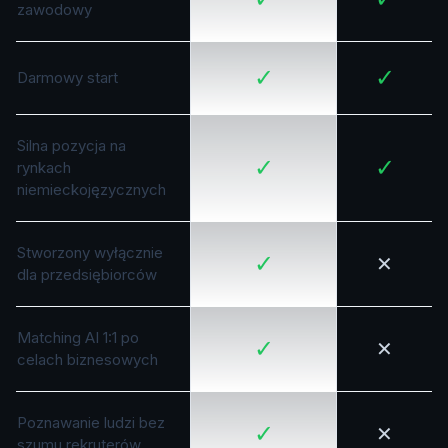
zawodowy
✓
✓
Darmowy start
Silna pozycja na
✓
✓
rynkach
niemieckojęzycznych
Stworzony wyłącznie
✓
✕
dla przedsiębiorców
Matching AI 1:1 po
✓
✕
celach biznesowych
Poznawanie ludzi bez
✓
✕
szumu rekruterów