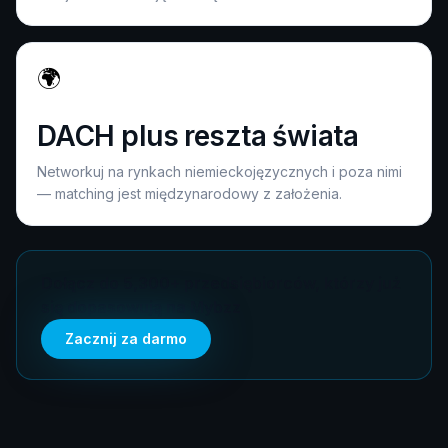
🌍
DACH plus reszta świata
Networkuj na rynkach niemieckojęzycznych i poza nimi
— matching jest międzynarodowy z założenia.
Dołącz do 5,300+ przedsiębiorców, którzy już
się dopasowują na Mybzz
Zacznij za darmo