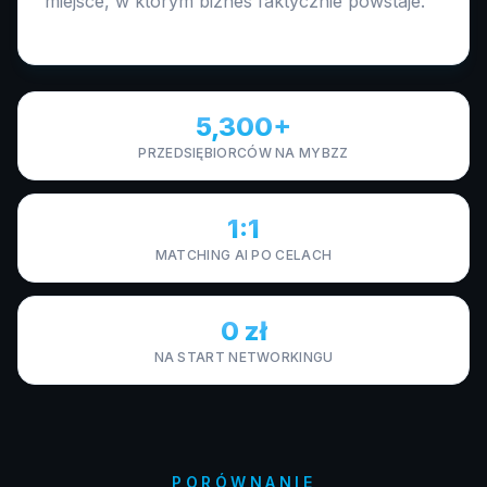
miejsce, w którym biznes faktycznie powstaje.
5,300+
PRZEDSIĘBIORCÓW NA MYBZZ
1:1
MATCHING AI PO CELACH
0 zł
NA START NETWORKINGU
PORÓWNANIE