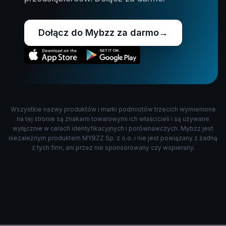
Dołącz do Mybzz za darmo
→
Wszystkie nazwy produktów i marki podmiotów trzecich wymienione
na tej stronie są znakami towarowymi ich właścicieli i są używane
wyłącznie w celach identyfikacyjnych i porównawczych. Mybzz jest
niezależnym produktem MYBZZ Sp. z o.o. i nie jest powiązany z żadną
z tych firm, ani przez nie sponsorowany czy wspierany.