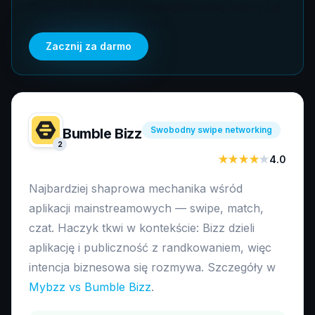
Dołącz do 5,300+ przedsiębiorców, którzy już
się dopasowują na Mybzz
Zacznij za darmo
Swobodny swipe networking
Bumble Bizz
2
★★★★
★
4.0
Najbardziej shaprowa mechanika wśród
aplikacji mainstreamowych — swipe, match,
czat. Haczyk tkwi w kontekście: Bizz dzieli
aplikację i publiczność z randkowaniem, więc
intencja biznesowa się rozmywa. Szczegóły w
Mybzz vs Bumble Bizz
.