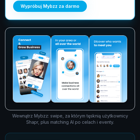
Wypróbuj Mybzz za darmo
Wewnątrz Mybzz: swipe, za którym tęsknią użytkownicy
Shapr, plus matching AI po celach i eventy.