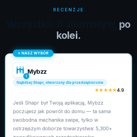
RECENZJE
Wszystkie 6 alternatyw,
po
kolei.
⭐
NASZ WYBÓR
Mybzz
1
Najbliżej Shapr, stworzony dla przedsiębiorców
★★★★★
4.9
Jeśli Shapr był Twoją aplikacją, Mybzz
poczujesz jak powrót do domu — ta sama
swobodna mechanika swipe, tylko w
ostrzejszym doborze towarzystwa: 5,300+