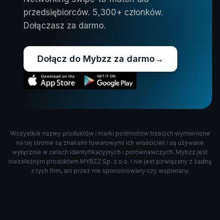
przedsiębiorców. 5,300+ członków.
Dołączasz za darmo.
Dołącz do Mybzz za darmo
→
Wszystkie nazwy produktów i marki podmiotów trzecich wymienione
na tej stronie są znakami towarowymi ich właścicieli i są używane
wyłącznie w celach identyfikacyjnych i porównawczych. Mybzz jest
niezależnym produktem MYBZZ Sp. z o.o. i nie jest powiązany z żadną
z tych firm, ani przez nie sponsorowany czy wspierany.