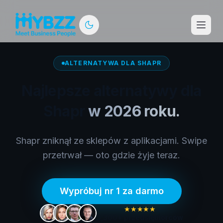
ALTERNATYWA DLA SHAPR
Najlepsze alternatywy dla
Shapr
w 2026 roku.
Shapr zniknął ze sklepów z aplikacjami. Swipe
przetrwał — oto gdzie żyje teraz.
Wypróbuj nr 1 za darmo
★★★★★
5,300+
przedsiębiorców