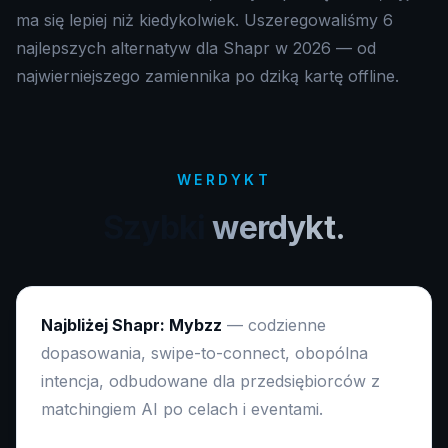
ma się lepiej niż kiedykolwiek. Uszeregowaliśmy 6
najlepszych alternatyw dla Shapr w 2026 — od
najwierniejszego zamiennika po dziką kartę offline.
WERDYKT
Szybki
werdykt.
Najbliżej Shapr: Mybzz
— codzienne
dopasowania, swipe-to-connect, obopólna
intencja, odbudowane dla przedsiębiorców z
matchingiem AI po celach i eventami.