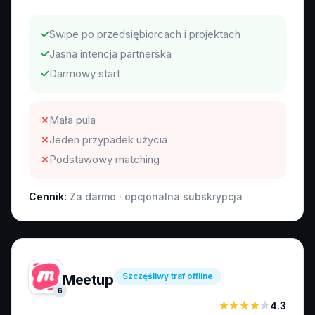
✓
Swipe po przedsiębiorcach i projektach
✓
Jasna intencja partnerska
✓
Darmowy start
✗
Mała pula
✗
Jeden przypadek użycia
✗
Podstawowy matching
Cennik:
Za darmo · opcjonalna subskrypcja
Szczęśliwy traf offline
Meetup
6
★★★★
★
4.3