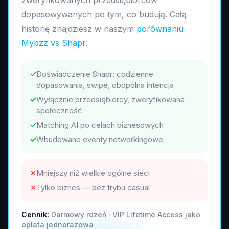
zweryfikowanych przedsiębiorców
dopasowywanych po tym, co budują. Całą
historię znajdziesz w naszym
porównaniu
Mybzz vs Shapr
.
✓
Doświadczenie Shapr: codzienne
dopasowania, swipe, obopólna intencja
✓
Wyłącznie przedsiębiorcy, zweryfikowana
społeczność
✓
Matching AI po celach biznesowych
✓
Wbudowane eventy networkingowe
✗
Mniejszy niż wielkie ogólne sieci
✗
Tylko biznes — bez trybu casual
Cennik:
Darmowy rdzeń · VIP Lifetime Access jako
opłata jednorazowa