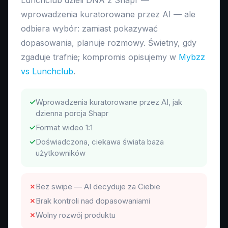
Lunchclub dzieli DNA z Shapr —
wprowadzenia kuratorowane przez AI — ale
odbiera wybór: zamiast pokazywać
dopasowania, planuje rozmowy. Świetny, gdy
zgaduje trafnie; kompromis opisujemy w
Mybzz
vs Lunchclub
.
✓
Wprowadzenia kuratorowane przez AI, jak
dzienna porcja Shapr
✓
Format wideo 1:1
✓
Doświadczona, ciekawa świata baza
użytkowników
✗
Bez swipe — AI decyduje za Ciebie
✗
Brak kontroli nad dopasowaniami
✗
Wolny rozwój produktu