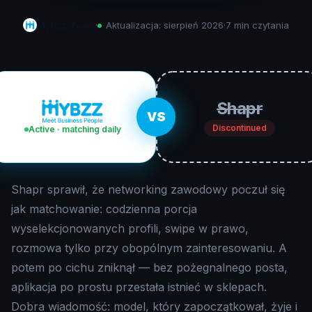
Mybzz Team
·
Aktualizacja:
sierpień 2026
·
7 min
czytania
Shapr
VS
Discontinued
Active · matching daily
Shapr sprawił, że networking zawodowy poczuł się
jak matchowanie: codzienna porcja
wyselekcjonowanych profili, swipe w prawo,
rozmowa tylko przy obopólnym zainteresowaniu. A
potem po cichu zniknął — bez pożegnalnego posta,
aplikacja po prostu przestała istnieć w sklepach.
Dobra wiadomość: model, który zapoczątkował, żyje i