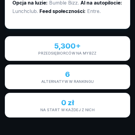
Opcja na luzie:
Bumble Bizz.
AI na autopilocie:
Lunchclub.
Feed społeczności:
Entre.
5,300+
PRZEDSIĘBIORCÓW NA MYBZZ
6
ALTERNATYW W RANKINGU
0 zł
NA START W KAŻDEJ Z NICH