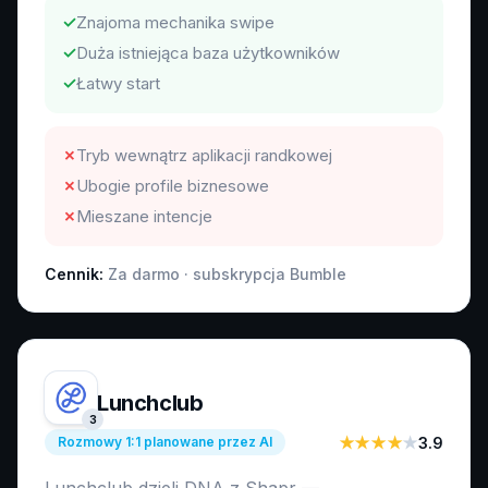
✓
Znajoma mechanika swipe
✓
Duża istniejąca baza użytkowników
✓
Łatwy start
✗
Tryb wewnątrz aplikacji randkowej
✗
Ubogie profile biznesowe
✗
Mieszane intencje
Cennik:
Za darmo · subskrypcja Bumble
Lunchclub
3
Rozmowy 1:1 planowane przez AI
★★★★
★
3.9