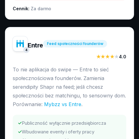
Cennik:
Za darmo
Feed społeczności founderów
Entre
4
★★★★
★
4.0
To nie aplikacja do swipe — Entre to sieć
społecznościowa founderów. Zamienia
serendipity Shapr na feed; jeśli chcesz
społeczności bez matchingu, to sensowny dom.
Porównanie:
Mybzz vs Entre
.
✓
Publiczność wyłącznie przedsiębiorcza
✓
Wbudowane eventy i oferty pracy