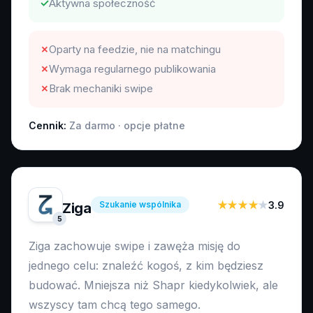
✓
Aktywna społeczność
✗
Oparty na feedzie, nie na matchingu
✗
Wymaga regularnego publikowania
✗
Brak mechaniki swipe
Cennik:
Za darmo · opcje płatne
Szukanie wspólnika
★★★★
★
3.9
Ziga
5
Ziga zachowuje swipe i zawęża misję do
jednego celu: znaleźć kogoś, z kim będziesz
budować. Mniejsza niż Shapr kiedykolwiek, ale
wszyscy tam chcą tego samego.