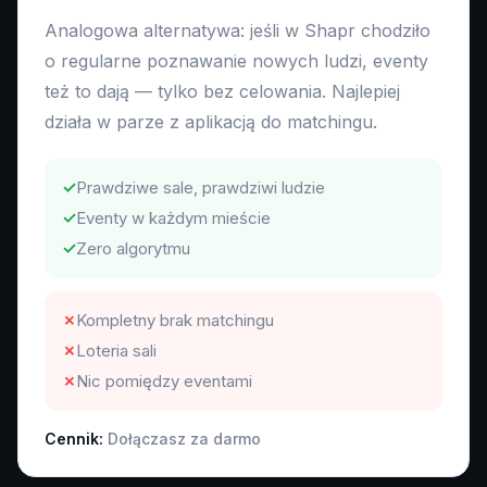
Analogowa alternatywa: jeśli w Shapr chodziło
o regularne poznawanie nowych ludzi, eventy
też to dają — tylko bez celowania. Najlepiej
działa w parze z aplikacją do matchingu.
✓
Prawdziwe sale, prawdziwi ludzie
✓
Eventy w każdym mieście
✓
Zero algorytmu
✗
Kompletny brak matchingu
✗
Loteria sali
✗
Nic pomiędzy eventami
Cennik:
Dołączasz za darmo