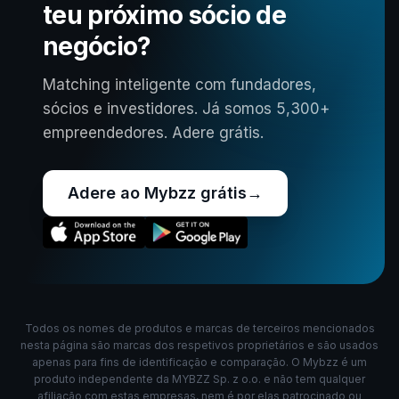
teu próximo sócio de
negócio?
Matching inteligente com fundadores,
sócios e investidores. Já somos 5,300+
empreendedores. Adere grátis.
Adere ao Mybzz grátis
→
Todos os nomes de produtos e marcas de terceiros mencionados
nesta página são marcas dos respetivos proprietários e são usados
apenas para fins de identificação e comparação. O Mybzz é um
produto independente da MYBZZ Sp. z o.o. e não tem qualquer
afiliação com estas empresas, nem é por elas patrocinado ou