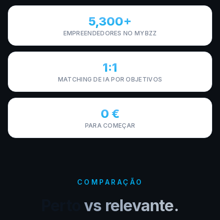
5,300+
EMPREENDEDORES NO MYBZZ
1:1
MATCHING DE IA POR OBJETIVOS
0 €
PARA COMEÇAR
COMPARAÇÃO
Perto
vs relevante.