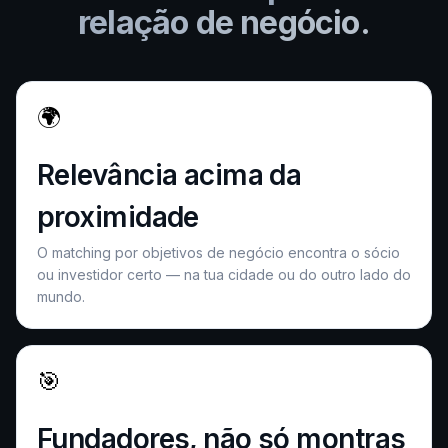
relação de negócio.
🌍
Relevância acima da
proximidade
O matching por objetivos de negócio encontra o sócio
ou investidor certo — na tua cidade ou do outro lado do
mundo.
🎯
Fundadores, não só montras