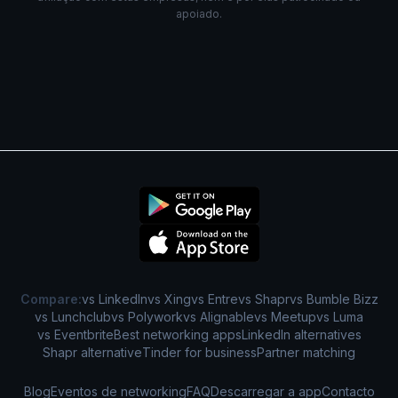
apoiado.
Compare:
vs LinkedIn
vs Xing
vs Entre
vs Shapr
vs Bumble Bizz
vs Lunchclub
vs Polywork
vs Alignable
vs Meetup
vs Luma
vs Eventbrite
Best networking apps
LinkedIn alternatives
Shapr alternative
Tinder for business
Partner matching
Blog
Eventos de networking
FAQ
Descarregar a app
Contacto