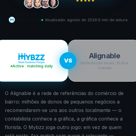
★★★★★
5,300+
empreendedores
Mybzz Team
·
Atualizado:
agosto de 2026
·
6 min
de leitura
Alignable
VS
Referências locais · EUA e
Active · matching daily
Canadá
O Alignable é a rede de referências do comércio de
bairro: milhões de donos de pequenos negócios a
recomendarem-se uns aos outros localmente — o
contabilista conhece a gráfica, a gráfica conhece a
florista. O Mybzz joga outro jogo: em vez de quem
está perto, faz match com quem é relevante —