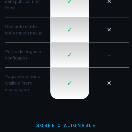
✓
✕
sem publicar num
feed
Contacto direto
✓
✕
após match mútuo
Perfis de negócio
✓
–
verificados
Pagamento único
✓
✕
vitalício (sem
subscrição)
SOBRE O ALIGNABLE