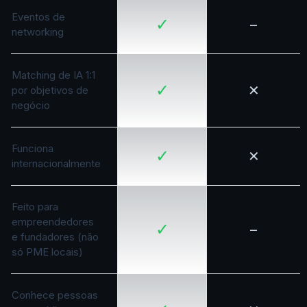
Eventos de
✓
–
networking
Matching de IA 1:1
✓
✕
por objetivos de
negócio
Funciona
✓
✕
internacionalmente
Feito para
empreendedores
✓
–
e fundadores (não
só PME locais)
Conhece pessoas