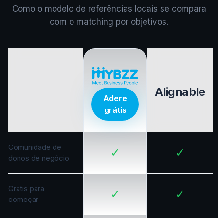
Como o modelo de referências locais se compara
com o matching por objetivos.
Alignable
Adere
grátis
Comunidade de
✓
✓
donos de negócio
Grátis para
✓
✓
começar